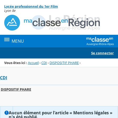
Panneau de gestion des cookies
Lycée professionnel du 1er Film
Menu de la rubrique
Contenu
Lyon 8e
MENU
Se connecter
Vous êtes ici :
Accueil
›
CDI
›
DISPOSITIF PHARE
›
CDI
DISPOSITIF PHARE
Aucun élément pour l'article « Mentions légales »
n'a été publié.