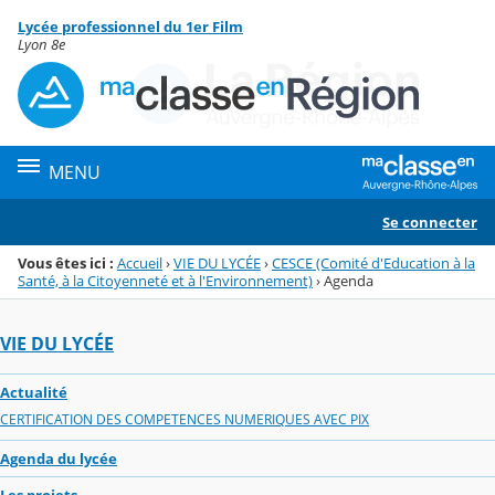
Panneau de gestion des cookies
Lycée professionnel du 1er Film
Menu de la rubrique
Contenu
Lyon 8e
MENU
Se connecter
Vous êtes ici :
Accueil
›
VIE DU LYCÉE
›
CESCE (Comité d'Education à la
Santé, à la Citoyenneté et à l'Environnement)
›
Agenda
VIE DU LYCÉE
Actualité
CERTIFICATION DES COMPETENCES NUMERIQUES AVEC PIX
Agenda du lycée
Les projets