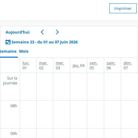
Imprimer
Aujourd’hui
Semaine 23 - du 01 au 07 Juin 2026
Semaine
Mois
lun.
mar.
mer.
ven.
sam.
dim.
jeu.
04
01
02
03
05
06
07
Sur la
journée
08h
09h