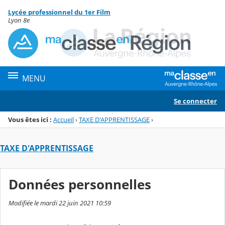
Panneau de gestion des cookies
Lycée professionnel du 1er Film
Menu de la rubrique
Contenu
Lyon 8e
MENU
Se connecter
Vous êtes ici :
Accueil
›
TAXE D'APPRENTISSAGE
›
TAXE D'APPRENTISSAGE
Données personnelles
Modifiée le mardi 22 juin 2021 10:59