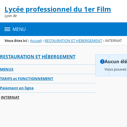
Panneau de gestion des cookies
Lycée professionnel du 1er Film
Menu de la rubrique
Contenu
Lyon 8e
MENU
Vous êtes ici :
Accueil
›
RESTAURATION ET HÉBERGEMENT
›
INTERNAT
RESTAURATION ET HÉBERGEMENT
Aucun élém
MENUS
Vous pouvez 
TARIFS et FONCTIONNEMENT
Paiement en ligne
INTERNAT