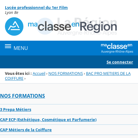
Panneau de gestion des cookies
Lycée professionnel du 1er Film
Menu de la rubrique
Contenu
Lyon 8e
MENU
Se connecter
Vous êtes ici :
Accueil
›
NOS FORMATIONS
›
BAC PRO METIERS DE LA
COIFFURE
›
NOS FORMATIONS
3 Prepa Métiers
CAP ECP (Esthétique, Cosmétique et Parfumerie)
CAP Métiers de la Coiffure