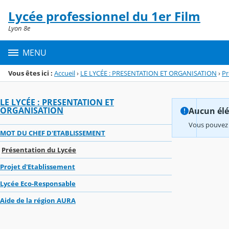
Panneau de gestion des cookies
Lycée professionnel du 1er Film
Menu de la rubrique
Contenu
Lyon 8e
MENU
Vous êtes ici :
Accueil
›
LE LYCÉE : PRESENTATION ET ORGANISATION
›
Pr
LE LYCÉE : PRESENTATION ET
ORGANISATION
Aucun élém
Vous pouvez 
MOT DU CHEF D'ETABLISSEMENT
Présentation du Lycée
Projet d'Etablissement
Lycée Eco-Responsable
Aide de la région AURA